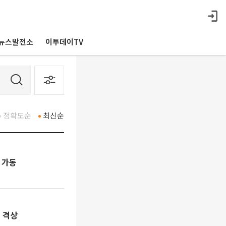
뉴스발전소
이투데이TV
정확도순
최신순
 가동
 격상