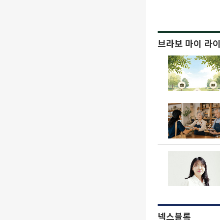
브라보 마이 라
넥스블록