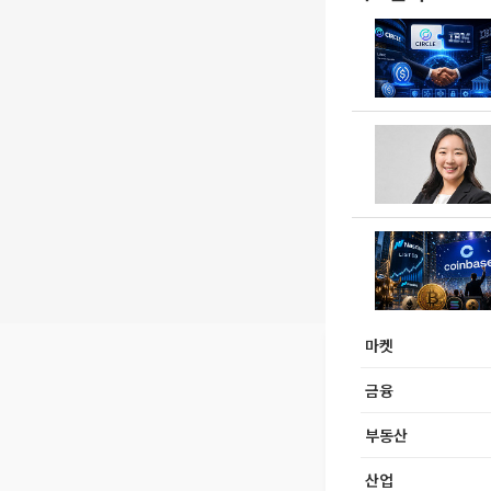
마켓
금융
부동산
산업