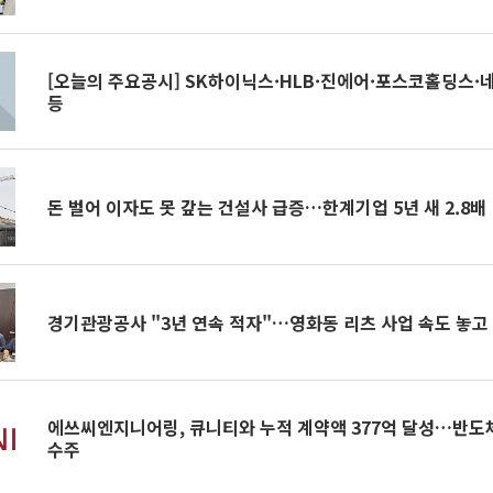
[오늘의 주요공시] SK하이닉스·HLB·진에어·포스코홀딩스·
등
돈 벌어 이자도 못 갚는 건설사 급증…한계기업 5년 새 2.8배
경기관광공사 "3년 연속 적자"…영화동 리츠 사업 속도 놓고
에쓰씨엔지니어링, 큐니티와 누적 계약액 377억 달성…반도
수주