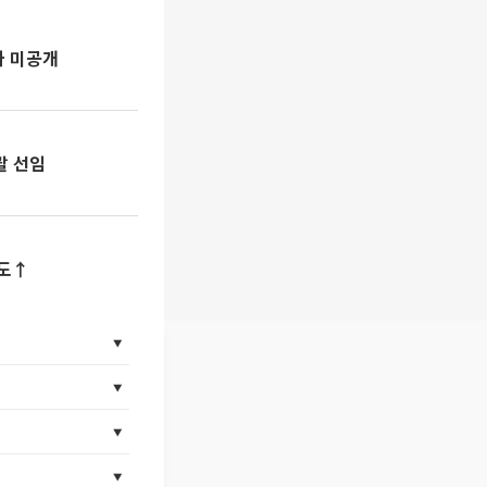
가 미공개
괄 선임
속도↑