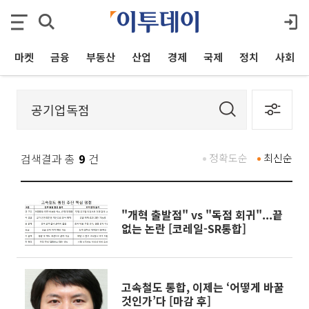
마켓
금융
부동산
산업
경제
국제
정치
사회
검색결과 총
9
건
정확도순
최신순
"개혁 출발점" vs "독점 회귀"...끝
없는 논란 [코레일-SR통합]
고속철도 통합, 이제는 ‘어떻게 바꿀
것인가’다 [마감 후]