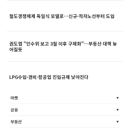
철도경쟁체제 독일식 모델로…신규·적자노선부터 도입
권도엽 "인수위 보고 3월 이후 구체화"…부동산 대책 늦
어질듯
LPG수입·경비·항공업 진입규제 낮아진다
마켓
금융
부동산