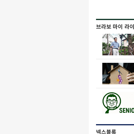
브라보 마이 라
넥스블록