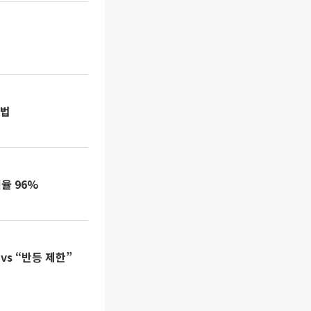
셈법
율 96%
s “반등 제한”