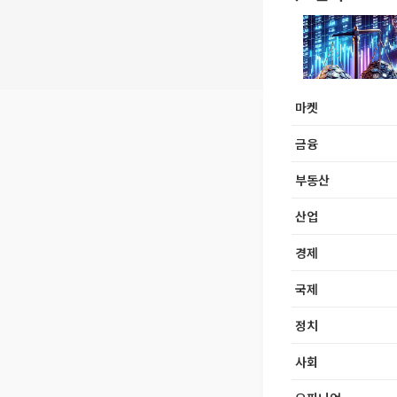
마켓
금융
부동산
산업
경제
국제
정치
사회