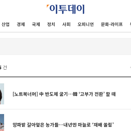
산업
경제
국제
정치
사회
오피니언
문화·라이프
5
건
[노트북너머] 中 반도체 굴기⋯韓 ‘고부가 전환’ 할 때
양파밭 갈아엎은 농가들…내년엔 마늘로 ‘재배 쏠림’