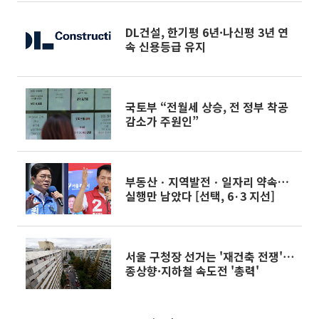
DL건설, 한기평 6년·나신평 3년 연
속 신용등급 유지
국토부 “전월세 상승, 전 정부 착공
감소가 주원인”
부동산ㆍ지역발전ㆍ일자리 약속…
실행만 남았다 [선택, 6·3 지선]
서울 구청장 선거는 '재건축 전쟁'⋯
종상향·지하철 속도전 '총력'