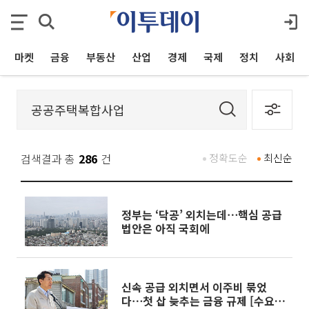
마켓
금융
부동산
산업
경제
국제
정치
사회
검색결과 총
286
건
정확도순
최신순
정부는 ‘닥공’ 외치는데⋯핵심 공급
법안은 아직 국회에
신속 공급 외치면서 이주비 묶었
다⋯첫 삽 늦추는 금융 규제 [수요는