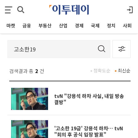
마켓
금융
부동산
산업
경제
국제
정치
사회
검색결과 총
2
건
정확도순
최신순
tvN "강용석 하차 사실, 내일 방송
결방"
'고소한 19금' 강용석 하차… tvN
"회의 후 공식 입장 발표"