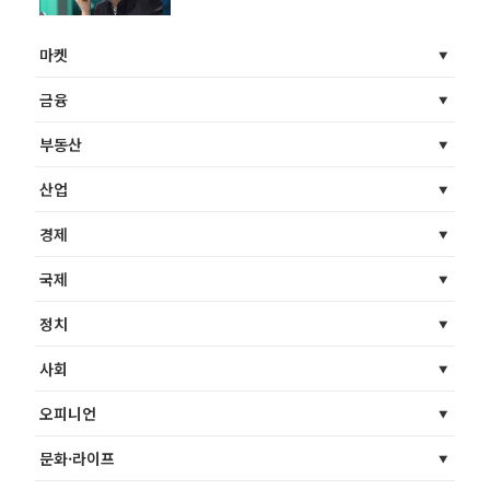
마켓
금융
부동산
산업
경제
국제
정치
사회
오피니언
문화·라이프