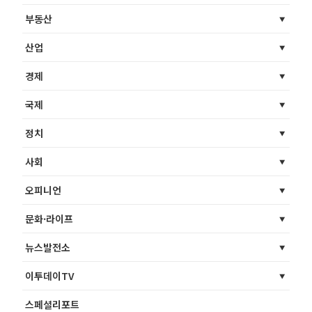
부동산
산업
경제
국제
정치
사회
오피니언
문화·라이프
뉴스발전소
이투데이TV
스페셜리포트