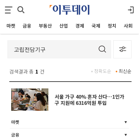
마켓
금융
부동산
산업
경제
국제
정치
사회
검색결과 총
1
건
정확도순
최신순
서울 가구 40% 혼자 산다…1인가
구 지원에 6316억원 투입
마켓
금융