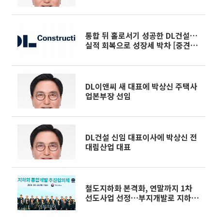
통합 뒤 홀로서기 성공한 DL건설…
실적 회복으로 성장세 박차 [중견건
설사 UP&DOWN③]
DL이앤씨 새 대표에 박상신 주택사
업본부장 선임
DL건설 신임 대표이사에 박상신 전
대림산업 대표
철도지하화 본격화, 연말까지 1차
선도사업 선정…부지개발로 지하화
비용 조달