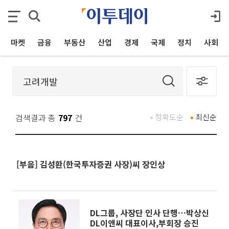
마켓
금융
부동산
산업
경제
국제
정치
사회
검색결과 총
797
건
정확도순
최신순
[부음] 김성환(한국투자증권 사장)씨 장인상
DL그룹, 사장단 인사 단행…박상신
DL이앤씨 대표이사,부회장 승진