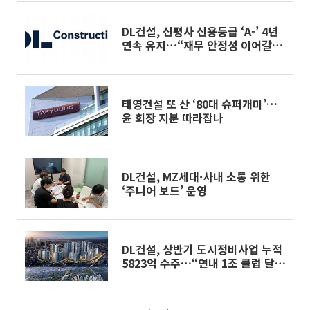
DL건설, 신평사 신용등급 ‘A-’ 4년
연속 유지…“재무 안정성 이어갈
것”
태영건설 또 산 ‘80대 슈퍼개미’…
윤 회장 지분 따라잡나
DL건설, MZ세대·사내 소통 위한
‘주니어 보드’ 운영
DL건설, 상반기 도시정비사업 누적
5823억 수주…“연내 1조 클럽 달성
순항”