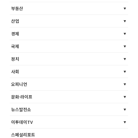
부동산
산업
경제
국제
정치
사회
오피니언
문화·라이프
뉴스발전소
이투데이TV
스페셜리포트