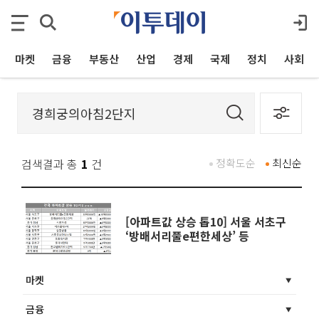
마켓
금융
부동산
산업
경제
국제
정치
사회
검색결과 총
1
건
정확도순
최신순
[아파트값 상승 톱10] 서울 서초구
‘방배서리풀e편한세상’ 등
마켓
금융