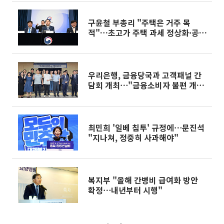
구윤철 부총리 "주택은 거주 목
적"…초고가 주택 과세 정상화·공
급 확대 병행
우리은행, 금융당국과 고객패널 간
담회 개최⋯"금융소비자 불편 개
선"
최민희 '일베 침투' 규정에⋯문진석
"지나쳐, 정중히 사과해야"
복지부 "올해 간병비 급여화 방안
확정⋯내년부터 시행"