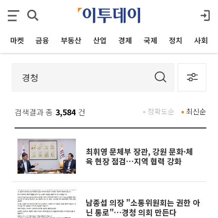
마켓
금융
부동산
산업
경제
국제
정치
사회
검색결과 총
3,584
건
정확도순
최신순
최휘영 문체부 장관, 강원 문화·체
육 현장 점검…지역 협력 강화
남종섭 의장 "소통위원회는 권한 아
닌 통로"…경청 의회 만든다