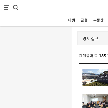
마켓
금융
부동산
검색결과 총
185