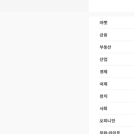
마켓
금융
부동산
산업
경제
국제
정치
사회
오피니언
문화·라이프