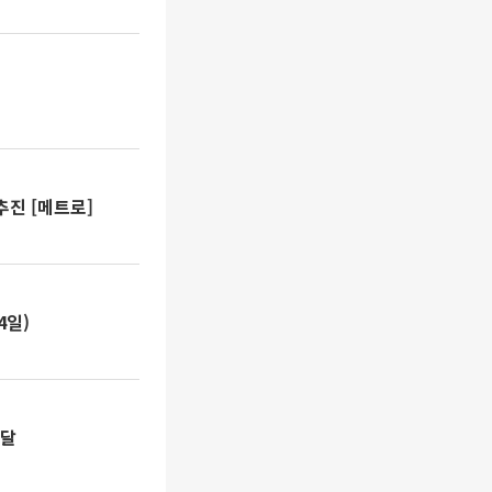
추진 [메트로]
4일)
전달