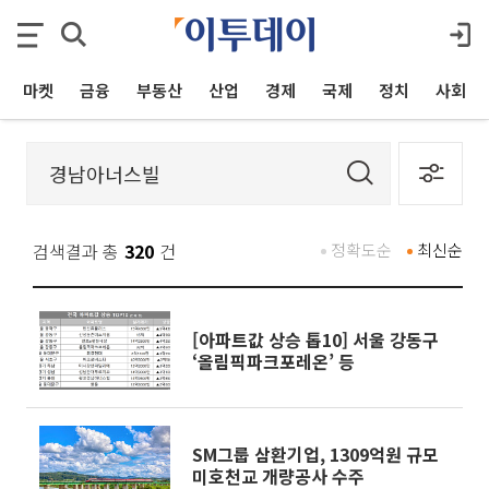
마켓
금융
부동산
산업
경제
국제
정치
사회
검색결과 총
320
건
정확도순
최신순
[아파트값 상승 톱10] 서울 강동구
‘올림픽파크포레온’ 등
SM그룹 삼환기업, 1309억원 규모
미호천교 개량공사 수주