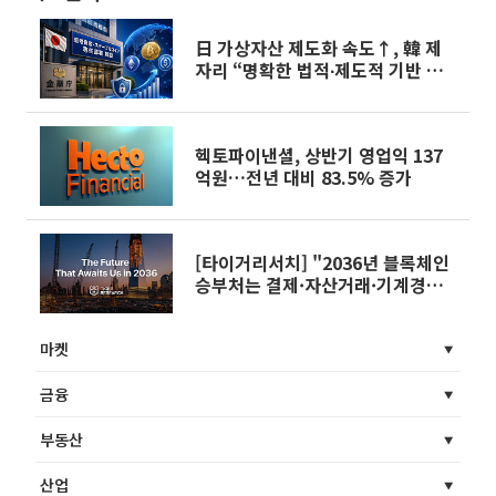
日 가상자산 제도화 속도↑, 韓 제
자리 “명확한 법적∙제도적 기반 마
련 시급”
헥토파이낸셜, 상반기 영업익 137
억원…전년 대비 83.5% 증가
[타이거리서치] "2036년 블록체인
승부처는 결제·자산거래·기계경제
재편"
마켓
금융
부동산
산업