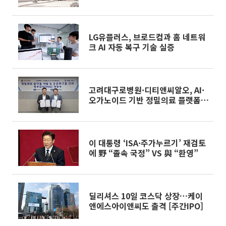
력
LG유플러스, 브로드컴과 홈 네트워
크 AI 자동 복구 기술 실증
고려대구로병원·디티앤씨알오, AI·
오가노이드 기반 정밀의료 플랫폼
구축
이 대통령 ‘ISA·주가누르기’ 재검토
에 野 “졸속 국정” VS 與 “환영”
딜리셔스 10일 코스닥 상장…케이
앤에스아이앤씨도 출격 [주간IPO]