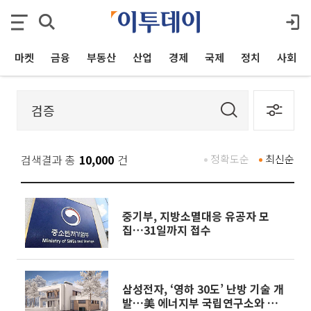
마켓
금융
부동산
산업
경제
국제
정치
사회
검색결과 총
10,000
건
정확도순
최신순
중기부, 지방소멸대응 유공자 모
집…31일까지 접수
삼성전자, ‘영하 30도’ 난방 기술 개
발…美 에너지부 국립연구소와 협