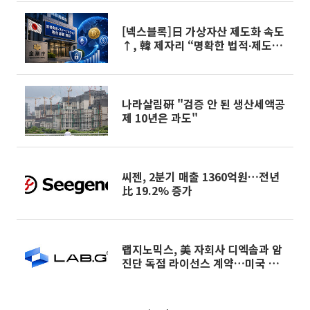
[넥스블록]日 가상자산 제도화 속도
↑, 韓 제자리 “명확한 법적∙제도적
기반 마련 시급”
나라살림硏 "검증 안 된 생산세액공
제 10년은 과도"
씨젠, 2분기 매출 1360억원…전년
比 19.2% 증가
랩지노믹스, 美 자회사 디엑솜과 암
진단 독점 라이선스 계약…미국 시
장 공략 가속