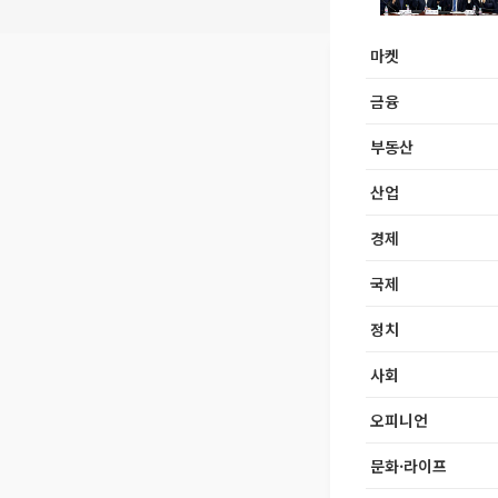
마켓
금융
부동산
산업
경제
국제
정치
사회
오피니언
문화·라이프