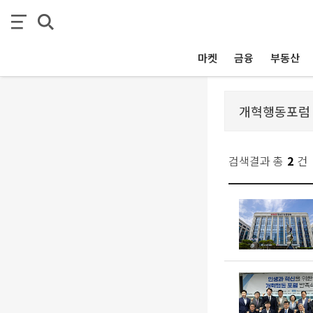
마켓
금융
부동산
검색결과 총
2
건