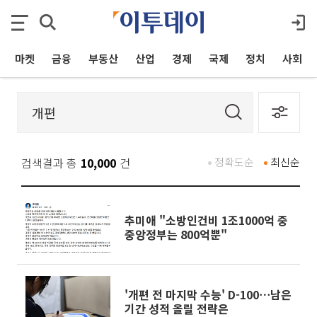
마켓
금융
부동산
산업
경제
국제
정치
사회
검색결과 총
10,000
건
정확도순
최신순
추미애 "소방인건비 1조1000억 중
중앙정부는 800억뿐"
'개편 전 마지막 수능' D-100⋯남은
기간 성적 올릴 전략은