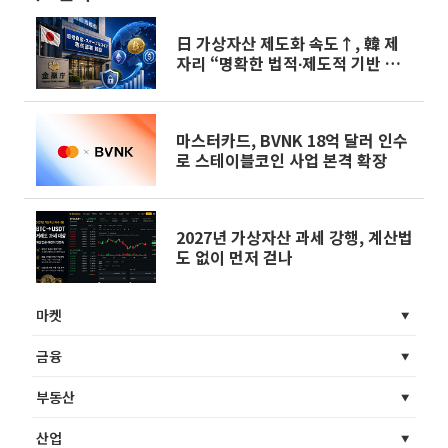
日 가상자산 제도화 속도↑, 韓 제
자리 “명확한 법적∙제도적 기반 마
련 시급”
마스터카드, BVNK 18억 달러 인수
로 스테이블코인 사업 본격 확장
2027년 가상자산 과세 강행, 계산법
도 없이 먼저 걷나
마켓
금융
부동산
산업