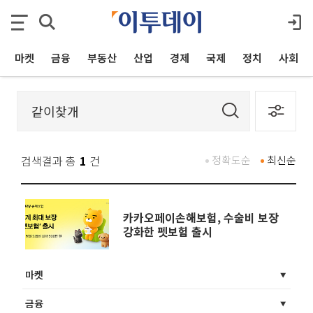
마켓
금융
부동산
산업
경제
국제
정치
사회
검색결과 총
1
건
정확도순
최신순
카카오페이손해보험, 수술비 보장
강화한 펫보험 출시
마켓
금융