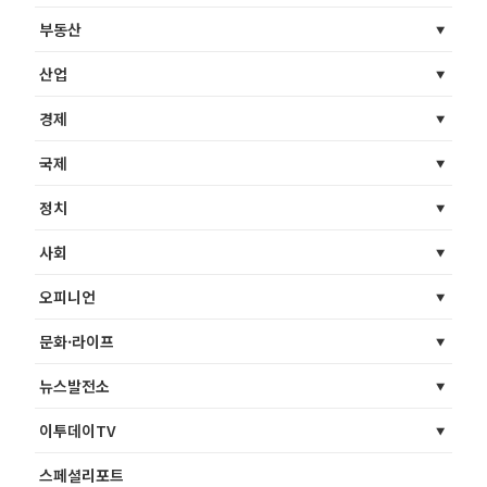
부동산
산업
경제
국제
정치
사회
오피니언
문화·라이프
뉴스발전소
이투데이TV
스페셜리포트