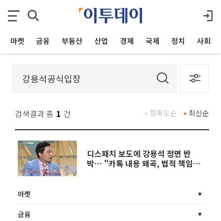
마켓
금융
부동산
산업
경제
국제
정치
사회
검색결과 총
1
건
정확도순
최신순
디스패치 보도에 강용석 정면 반
박… "카톡 내용 왜곡, 법적 책임져
야 할 것"
마켓
금융