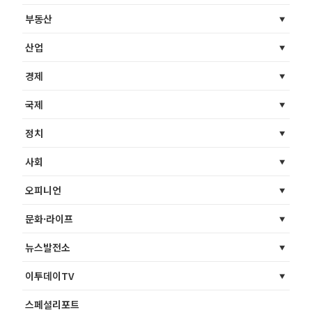
부동산
산업
경제
국제
정치
사회
오피니언
문화·라이프
뉴스발전소
이투데이TV
스페셜리포트