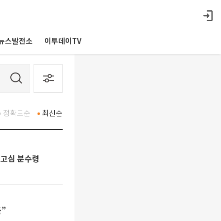
뉴스발전소
이투데이TV
정확도순
최신순
항고심 분수령
”