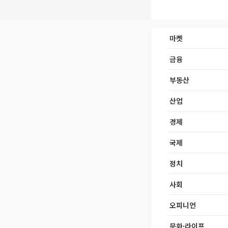
마켓
금융
부동산
산업
경제
국제
정치
사회
오피니언
문화·라이프