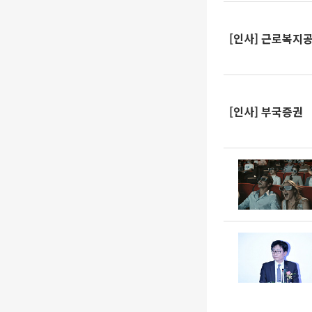
[인사] 근로복지
[인사] 부국증권