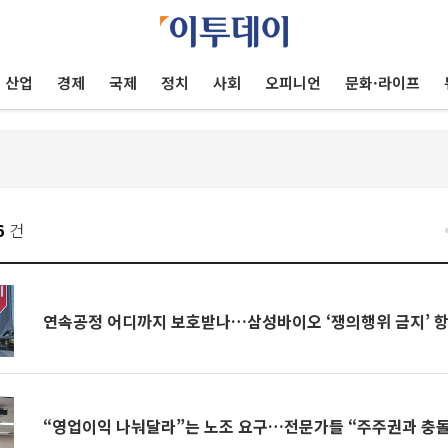
산업
경제
국제
정치
사회
오피니언
문화·라이프
6
건
연속공정 어디까지 보호받나…삼성바이오 ‘쟁의행위 금지’ 
“영업이익 나눠달라”는 노조 요구…전문가들 “주주권과 충돌