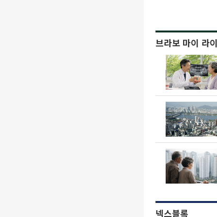
브라보 마이 라
넥스블록