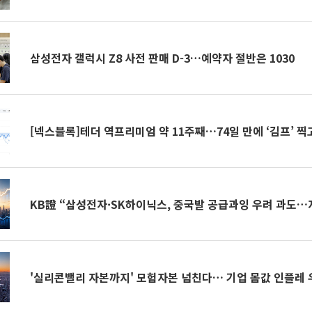
삼성전자 갤럭시 Z8 사전 판매 D-3…예약자 절반은 1030
[넥스블록]테더 역프리미엄 약 11주째…74일 만에 ‘김프’ 찍
KB證 “삼성전자·SK하이닉스, 중국발 공급과잉 우려 과도…
'실리콘밸리 자본까지' 모험자본 넘친다… 기업 몸값 인플레