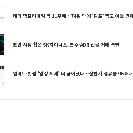
테더 역프리미엄 약 11주째…74일 만에 ‘김프’ 찍고 이틀 만
코인 시장 휩쓴 SK하이닉스, 본주·ADR 선물 거래 폭발
업비트·빗썸 '양강 체제' 더 굳어졌다…상반기 점유율 96%대