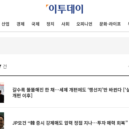
산업
경제
국제
정치
사회
오피니언
문화·라이프
7
건
갈수록 똘똘해진 한 채…세제 개편에도 ‘행선지’만 바뀐다 [‘
개편 이후]
JP모건 “韓 증시 강제매도 압력 정점 지나…투자 매력 회복”