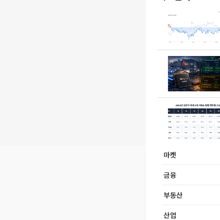
마켓
금융
부동산
산업