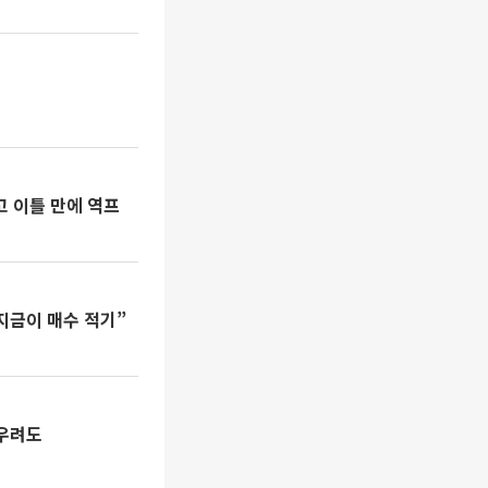
고 이틀 만에 역프
지금이 매수 적기”
 우려도