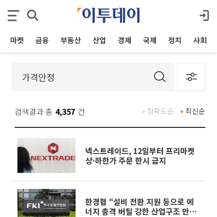
마켓
금융
부동산
산업
경제
국제
정치
사회
검색결과 총
4,357
건
정확도순
최신순
넥스트레이드, 12일부터 프리마켓
상·하한가 주문 한시 금지
한경협 “설비 전환 지원 등으로 에
너지 충격 버틸 강한 산업구조 만들