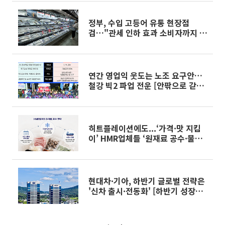
진행
정부, 수입 고등어 유통 현장점
검…"관세 인하 효과 소비자까지 전
달"
연간 영업익 웃도는 노조 요구안…
철강 빅2 파업 전운 [안팎으로 갇힌
K-제조업]
히트플레이션에도...‘가격·맛 지킴
이’ HMR업체들 ‘원재료 공수·물량
조절’ 구슬땀
현대차·기아, 하반기 글로벌 전략은
'신차 출시·전동화' [하반기 성장전
략]