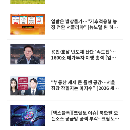
어야”
열받은 밥상물가⋯“기후적응형 농
정 전환 서둘러야” [뉴노멀 된 히트
플레이션]
용인·호남 반도체 산단 ‘속도전’…
1600조 메가투자 이행 총력 [업무보
고]
“부동산 세제 큰 틀엔 공감⋯서울
집값 잡힐지는 미지수” [2026 세제
개편]
[넥스블록][크립토 이슈] 북한발 오
픈소스 공급망 공격 부각∙∙∙크립토,
보안 리스크∙금융 인프라 전환 동시