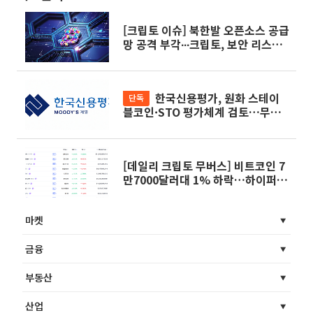
[크립토 이슈] 북한발 오픈소스 공급
망 공격 부각∙∙∙크립토, 보안 리스크∙
금융 인프라 전환 동시 진행
한국신용평가, 원화 스테이
단독
블코인·STO 평가체계 검토…무디
스와 협력
[데일리 크립토 무버스] 비트코인 7
만7000달러대 1% 하락…하이퍼리
퀴드 8% 상승
마켓
금융
부동산
산업