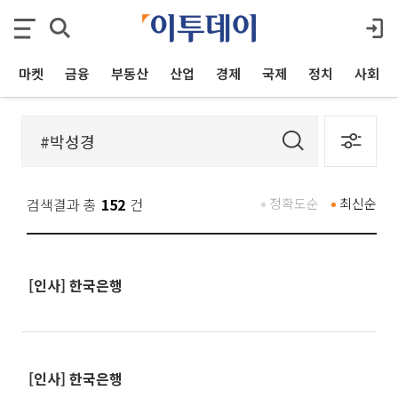
마켓
금융
부동산
산업
경제
국제
정치
사회
검색결과 총
152
건
정확도순
최신순
[인사] 한국은행
[인사] 한국은행