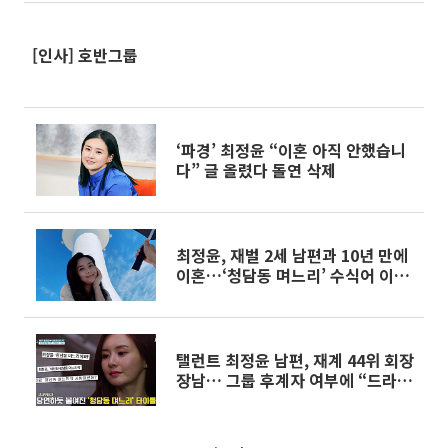
[인사] 호반그룹
‘파경’ 최정윤 “이혼 아직 안했습니
다” 글 올렸다 돌연 삭제
최정윤, 재벌 2세 남편과 10년 만에
이혼…‘청담동 며느리’ 수식어 이제
그만
탤런트 최정윤 남편, 재계 44위 회장
장남… 그룹 후계자 여부에 “드라마
와 달라”