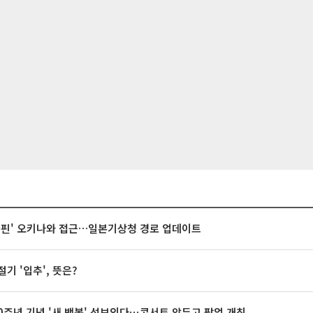
돌핀' 오키나와 접근…일본기상청 경로 업데이트
절기 '입추', 뜻은?
20주년 기념 '새 뱅봉' 선보인다⋯콘서트 앞두고 팝업 개최