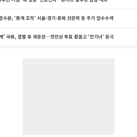
합수본, '통계 조작' 서울·경기·충북 선관위 등 추가 압수수색
계’ 국화, 결별 후 재등장⋯첫인상 투표 휩쓸고 ‘인기녀’ 등극