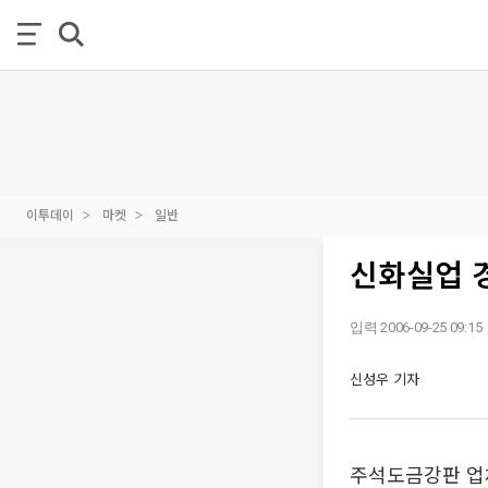
이투데이
마켓
일반
신화실업 경
입력 2006-09-25 09:15
신성우 기자
주석도금강판 업