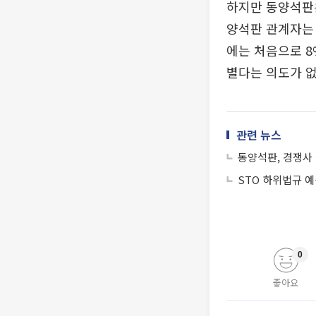
하지만 동양석판은
양석판 관계자는 
에는 처음으로 
별다는 의도가 없
관련 뉴스
동양석판, 경쟁사 
STO 하위법규 
0
좋아요