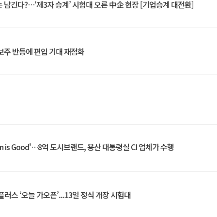
 남긴다?…‘제3자 승계’ 시험대 오른 中企 현장 [기업승계 대전환]
후보주 반등에 편입 기대 재점화
an is Good'…8억 도시브랜드, 용산 대통령실 CI 업체가 수행
플러스 ‘오늘 가오픈’...13일 정식 개장 시험대