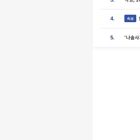
속보
4.
‘나솔사
5.