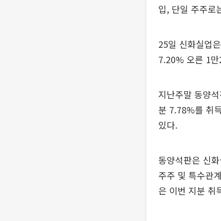
입, 단일 주주로
25일 신화실업은
7.20% 오른 1
지난주말 동양석판
분 7.78%를 
있다.
동양석판은 신화
주주 및 특수관계
은 이번 지분 취