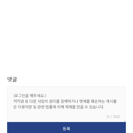
댓글
0 / 300