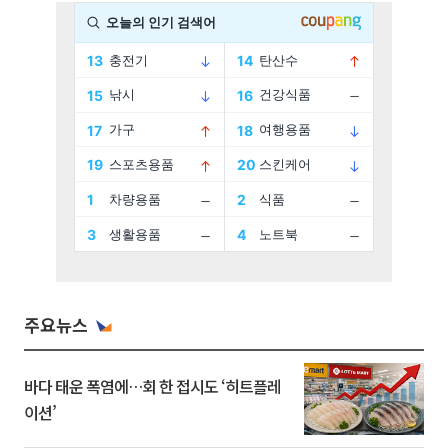
주요뉴스
바다 태운 폭염에…회 한 접시도 ‘히트플레
이션’