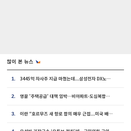
많이 본 뉴스
3445억 자사주 지급 마쳤는데...삼성전자 DX노조, 뒤늦은 '떼쓰기 집회'
1.
영끌 '주택공급' 대책 임박⋯비아파트·도심복합까지 총동원
2.
이란 “호르무즈 새 항로 합의 매우 근접...미국 배상 먼저”
3.