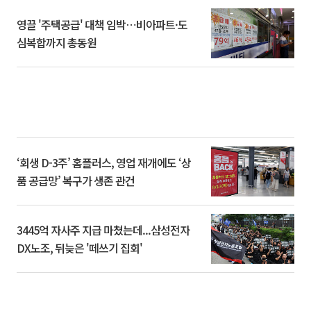
영끌 '주택공급' 대책 임박⋯비아파트·도
심복합까지 총동원
‘회생 D-3주’ 홈플러스, 영업 재개에도 ‘상
품 공급망’ 복구가 생존 관건
3445억 자사주 지급 마쳤는데...삼성전자
DX노조, 뒤늦은 '떼쓰기 집회'