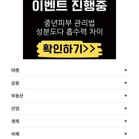
마켓
금융
부동산
산업
경제
국제