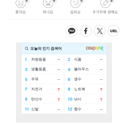
0
0
0
0
좋아요
화나요
슬퍼요
추가취재 원해요