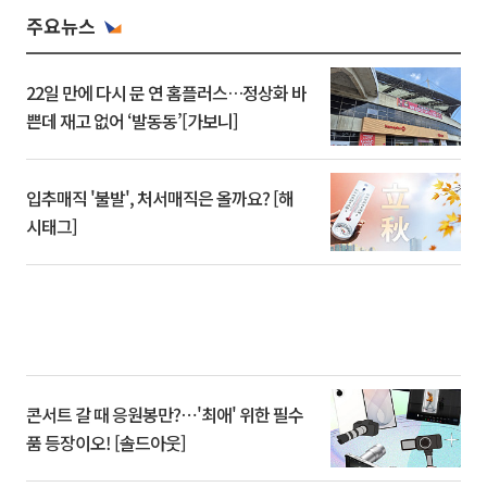
주요뉴스
22일 만에 다시 문 연 홈플러스…정상화 바
쁜데 재고 없어 ‘발동동’[가보니]
입추매직 '불발', 처서매직은 올까요? [해
시태그]
콘서트 갈 때 응원봉만?⋯'최애' 위한 필수
품 등장이오! [솔드아웃]