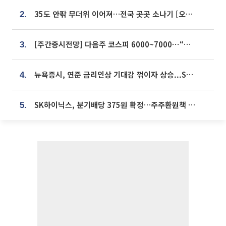
35도 안팎 무더위 이어져…전국 곳곳 소나기 [오늘 날씨]
2.
[주간증시전망] 다음주 코스피 6000~7000⋯“外人 수급은 정책이 변수”
3.
뉴욕증시, 연준 금리인상 기대감 꺾이자 상승...S&P500 사상 최고치 [종합]
4.
SK하이닉스, 분기배당 375원 확정…주주환원책 9월로 앞당겨 발표
5.