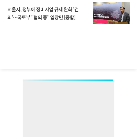
서울시, 정부에 정비사업 규제 완화 '건
의'⋯국토부 "협의 중" 입장만 [종합]