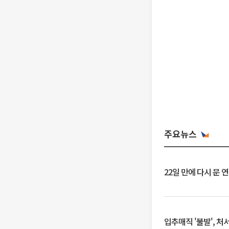
주요뉴스
22일 만에 다시 문 
입추매직 '불발', 처