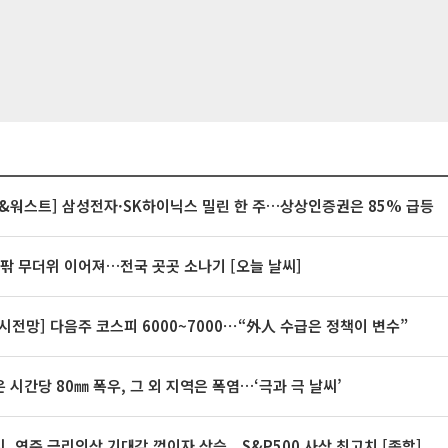
&워스트] 삼성전자·SK하이닉스 밀린 한 주…상상인증권은 85% 급등
안팎 무더위 이어져…전국 곳곳 소나기 [오늘 날씨]
시전망] 다음주 코스피 6000~7000⋯“外人 수급은 정책이 변수”
 시간당 80㎜ 폭우, 그 외 지역은 폭염…‘극과 극 날씨’
, 연준 금리인상 기대감 꺾이자 상승...S&P500 사상 최고치 [종합]