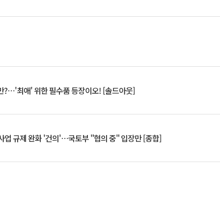
?⋯'최애' 위한 필수품 등장이오! [솔드아웃]
업 규제 완화 '건의'⋯국토부 "협의 중" 입장만 [종합]