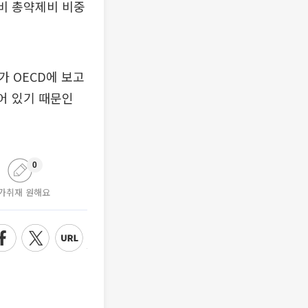
대비 총약제비 비중
 OECD에 보고
어 있기 때문인
0
가취재 원해요