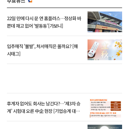
주요뉴스
22일 만에 다시 문 연 홈플러스…정상화 바
쁜데 재고 없어 ‘발동동’[가보니]
입추매직 '불발', 처서매직은 올까요? [해
시태그]
후계자 없어도 회사는 남긴다?…‘제3자 승
계’ 시험대 오른 中企 현장 [기업승계 대전
환]