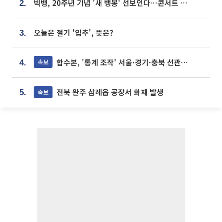
빅뱅, 20주년 기념 '새 뱅봉' 선보인다⋯콘서트 앞두고 팝업 개최
2.
오늘은 절기 '입추', 뜻은?
3.
합수본, '통계 조작' 서울·경기·충북 선관위 등 추가 압수수색
속보
4.
전북 완주 삼례읍 공장서 화재 발생
속보
5.