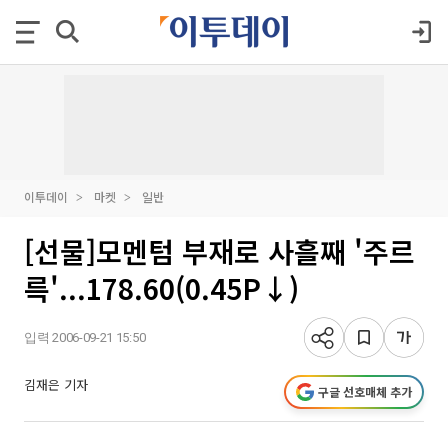
이투데이
마켓
일반
[선물]모멘텀 부재로 사흘째 '주르
륵'...178.60(0.45P↓)
입력 2006-09-21 15:50
김재은 기자
구글 선호매체 추가