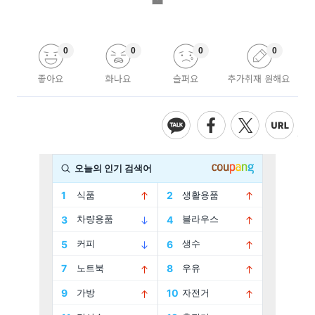
0
0
0
0
좋아요
화나요
슬퍼요
추가취재 원해요