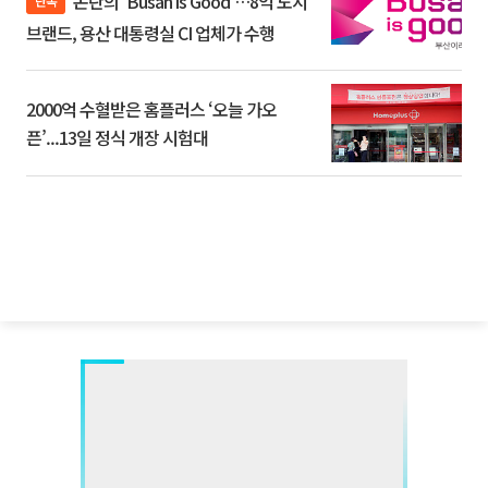
논란의 'Busan is Good'…8억 도시
단독
브랜드, 용산 대통령실 CI 업체가 수행
2000억 수혈받은 홈플러스 ‘오늘 가오
픈’...13일 정식 개장 시험대