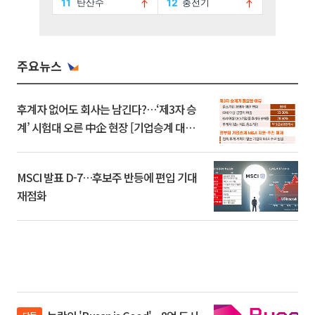
주요뉴스
후계자 없어도 회사는 남긴다?…‘제3자 승
계’ 시험대 오른 中企 현장 [기업승계 대전
환]
MSCI 발표 D-7…후보주 반등에 편입 기대
재점화