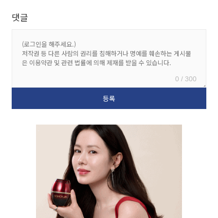
댓글
0 / 300