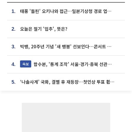
태풍 '돌핀' 오키나와 접근…일본기상청 경로 업데이트
1.
오늘은 절기 '입추', 뜻은?
2.
빅뱅, 20주년 기념 '새 뱅봉' 선보인다⋯콘서트 앞두고 팝업 개최
3.
합수본, '통계 조작' 서울·경기·충북 선관위 등 추가 압수수색
속보
4.
‘나솔사계’ 국화, 결별 후 재등장⋯첫인상 투표 휩쓸고 ‘인기녀’ 등극
5.