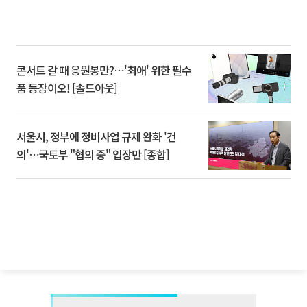
콘서트 갈 때 응원봉만?⋯'최애' 위한 필수
품 등장이오! [솔드아웃]
서울시, 정부에 정비사업 규제 완화 '건
의'⋯국토부 "협의 중" 입장만 [종합]