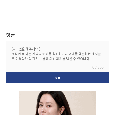
댓글
0 / 300