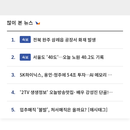
많이 본 뉴스
전북 완주 삼례읍 공장서 화재 발생
속보
1.
서울도 '40도'…오늘 노원 40.2도 기록
속보
2.
SK하이닉스, 용인·청주에 54조 투자…AI 메모리 생산기지 키운다
3.
'2TV 생생정보' 오늘방송맛집- 배우 강성진 단골! 쌀국수ㆍ푸팟퐁 커리 맛집 '블○○○'
4.
입추매직 '불발', 처서매직은 올까요? [해시태그]
5.