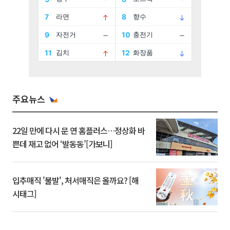
주요뉴스
22일 만에 다시 문 연 홈플러스…정상화 바
쁜데 재고 없어 ‘발동동’[가보니]
입추매직 '불발', 처서매직은 올까요? [해
시태그]