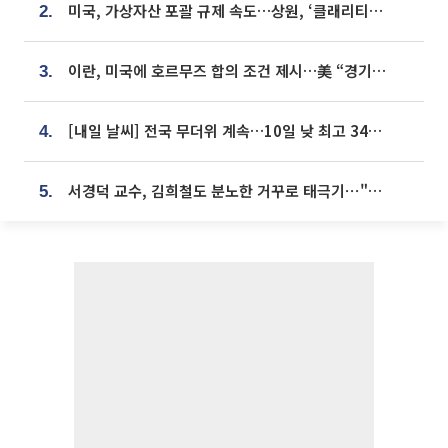
미국, 가상자산 포괄 규제 속도…상원, ‘클래리티법’ 9월 절차투표 추진
2.
이란, 미국에 호르무즈 합의 조건 제시…美 “경기 아직 안 끝나” [종합]
3.
[내일 날씨] 전국 무더위 계속…10일 낮 최고 34도 육박
4.
서경덕 교수, 김희철도 분노한 거꾸로 태극기⋯"엉터리는 아냐, 아쉬울 뿐"
5.