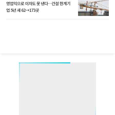
영업익으로 이자도 못 낸다…건설 한계기
업 5년 새 62→173곳