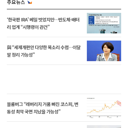
주요뉴스
‘한국판 IRA’ 베일 벗었지만…반도체·배터
리 업계 “시행령이 관건”
與 “세제개편안 다양한 목소리 수렴…이달
말 정리 가능성”
블룸버그 “레버리지 거품 빠진 코스피, 변
동성 최악 국면 지났을 가능성”