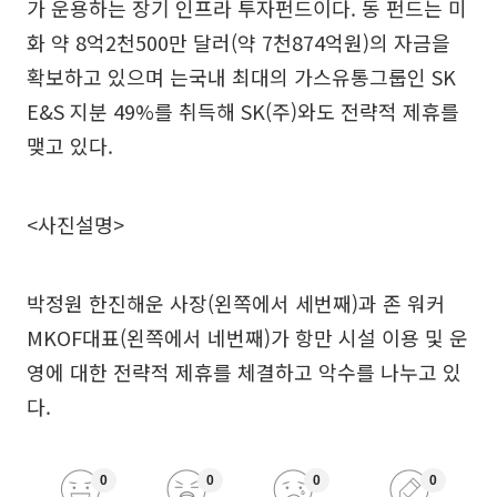
가 운용하는 장기 인프라 투자펀드이다. 동 펀드는 미
화 약 8억2천500만 달러(약 7천874억원)의 자금을
확보하고 있으며 는국내 최대의 가스유통그룹인 SK
E&S 지분 49%를 취득해 SK(주)와도 전략적 제휴를
맺고 있다.
<사진설명>
박정원 한진해운 사장(왼쪽에서 세번째)과 존 워커
MKOF대표(왼쪽에서 네번째)가 항만 시설 이용 및 운
영에 대한 전략적 제휴를 체결하고 악수를 나누고 있
다.
0
0
0
0