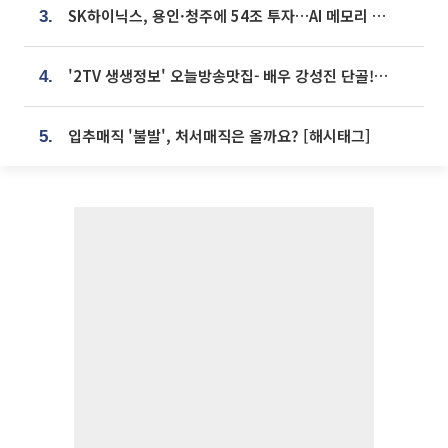
SK하이닉스, 용인·청주에 54조 투자…AI 메모리 생산기지 키운다
3.
'2TV 생생정보' 오늘방송맛집- 배우 강성진 단골! 쌀국수ㆍ푸팟퐁 커리 맛집 '블○○○'
4.
입추매직 '불발', 처서매직은 올까요? [해시태그]
5.