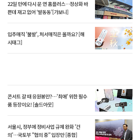
22일 만에 다시 문 연 홈플러스…정상화 바
쁜데 재고 없어 ‘발동동’[가보니]
입추매직 '불발', 처서매직은 올까요? [해
시태그]
콘서트 갈 때 응원봉만?⋯'최애' 위한 필수
품 등장이오! [솔드아웃]
서울시, 정부에 정비사업 규제 완화 '건
의'⋯국토부 "협의 중" 입장만 [종합]