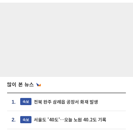
많이 본 뉴스
전북 완주 삼례읍 공장서 화재 발생
속보
1.
서울도 '40도'…오늘 노원 40.2도 기록
속보
2.