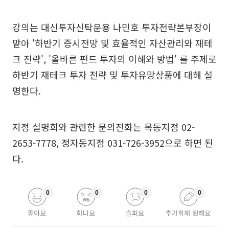
강의는 대신투자신탁운용 나민호 투자전략본부장이
맡아 '하반기 증시전망 및 효율적인 자산관리와 재테
크 전략', '올바른 펀드 투자의 이해와 방법' 를 주제로
하반기 재테크 투자 전략 및 투자유망상품에 대해 설
명한다.
지점 설명회와 관련한 문의전화는 목동지점 02-
2653-7778, 정자동지점 031-726-3952으로 하면 된
다.
0
0
0
0
좋아요
화나요
슬퍼요
추가취재 원해요