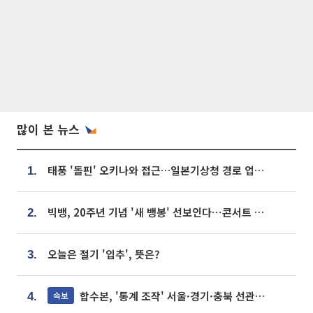
많이 본 뉴스
태풍 '돌핀' 오키나와 접근…일본기상청 경로 업데이트
1.
빅뱅, 20주년 기념 '새 뱅봉' 선보인다⋯콘서트 앞두고 팝업 개최
2.
오늘은 절기 '입추', 뜻은?
3.
합수본, '통계 조작' 서울·경기·충북 선관위 등 추가 압수수색
속보
4.