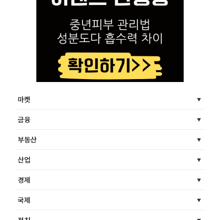
마켓
금융
부동산
산업
경제
국제
정치