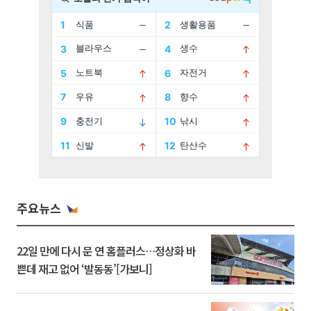
주요뉴스
22일 만에 다시 문 연 홈플러스…정상화 바
쁜데 재고 없어 ‘발동동’[가보니]