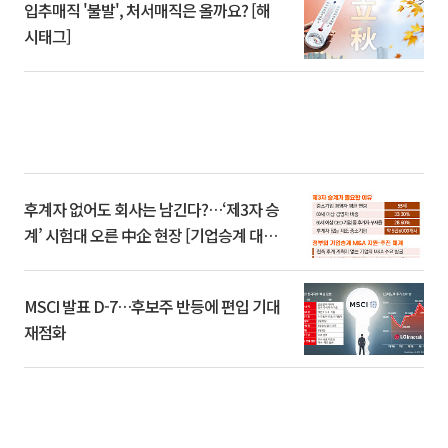
입추매직 '불발', 처서매직은 올까요? [해
시태그]
후계자 없어도 회사는 남긴다?…‘제3자 승
계’ 시험대 오른 中企 현장 [기업승계 대전
환]
MSCI 발표 D-7…후보주 반등에 편입 기대
재점화