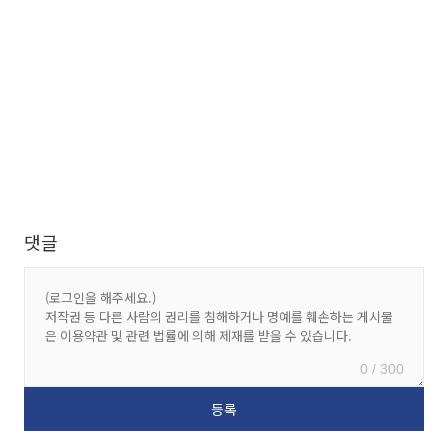
댓글
0 / 300