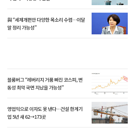
與 “세제개편안 다양한 목소리 수렴…이달
말 정리 가능성”
블룸버그 “레버리지 거품 빠진 코스피, 변
동성 최악 국면 지났을 가능성”
영업익으로 이자도 못 낸다…건설 한계기
업 5년 새 62→173곳