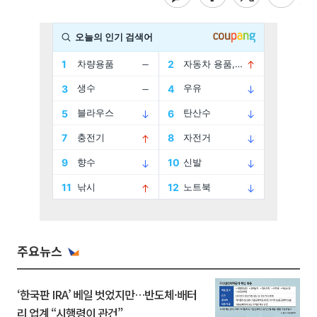
주요뉴스
‘한국판 IRA’ 베일 벗었지만…반도체·배터
리 업계 “시행령이 관건”