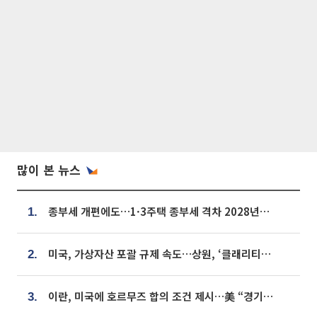
많이 본 뉴스
종부세 개편에도…1·3주택 종부세 격차 2028년부터 확대
1.
미국, 가상자산 포괄 규제 속도…상원, ‘클래리티법’ 9월 절차투표 추진
2.
이란, 미국에 호르무즈 합의 조건 제시…美 “경기 아직 안 끝나” [종합]
3.