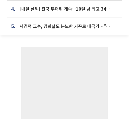
[내일 날씨] 전국 무더위 계속…10일 낮 최고 34도 육박
4.
서경덕 교수, 김희철도 분노한 거꾸로 태극기⋯"엉터리는 아냐, 아쉬울 뿐"
5.