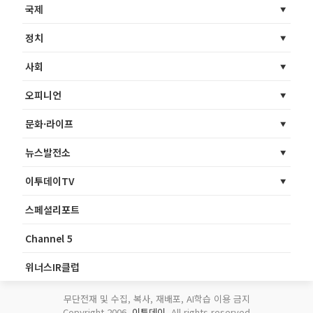
국제
정치
사회
오피니언
문화·라이프
뉴스발전소
이투데이TV
스페셜리포트
Channel 5
위너스IR클럽
무단전재 및 수집, 복사, 재배포, AI학습 이용 금지
Copyright 2006.
이투데이
. All rights reserved