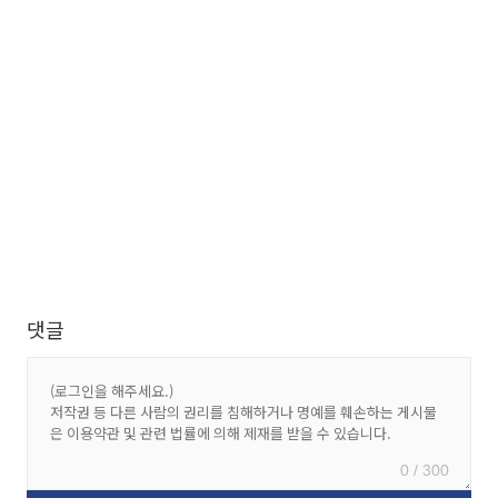
댓글
0 / 300