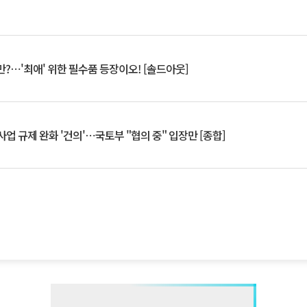
?⋯'최애' 위한 필수품 등장이오! [솔드아웃]
업 규제 완화 '건의'⋯국토부 "협의 중" 입장만 [종합]