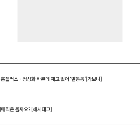
연 홈플러스…정상화 바쁜데 재고 없어 ‘발동동’[가보니]
서매직은 올까요? [해시태그]