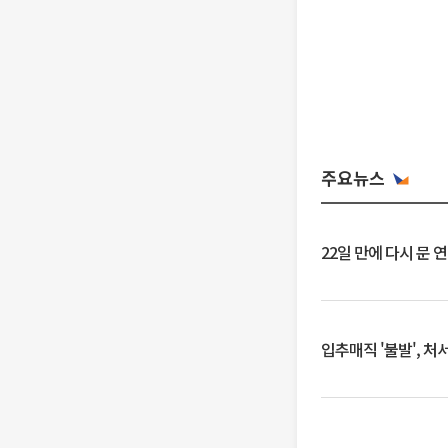
주요뉴스
22일 만에 다시 문 
입추매직 '불발', 처