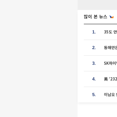
많이 본 뉴스
35도 
1.
동해안은
2.
SK하이
3.
美 ‘2
4.
이남오 
5.