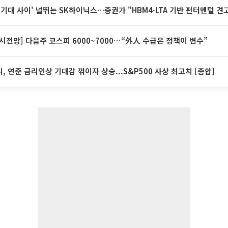
 기대 사이' 널뛰는 SK하이닉스…증권가 "HBM4·LTA 기반 펀터멘털 견
시전망] 다음주 코스피 6000~7000⋯“外人 수급은 정책이 변수”
, 연준 금리인상 기대감 꺾이자 상승...S&P500 사상 최고치 [종합]