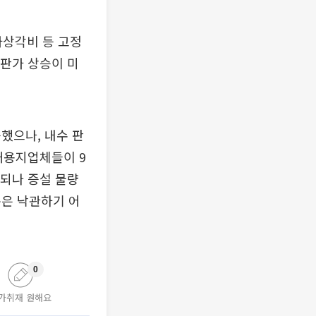
가상각비 등 고정
 판가 상승이 미
했으나, 내수 판
쇄용지업체들이 9
상되나 증설 물량
폭은 낙관하기 어
0
가취재 원해요