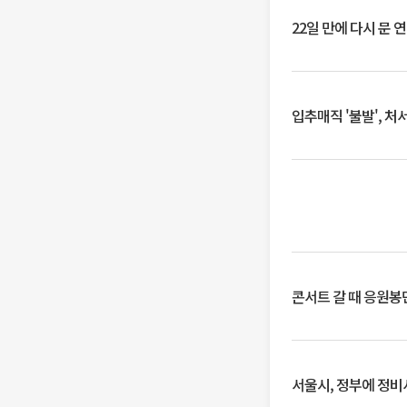
22일 만에 다시 문 
입추매직 '불발', 처
콘서트 갈 때 응원봉만
서울시, 정부에 정비사