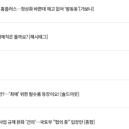
연 홈플러스…정상화 바쁜데 재고 없어 ‘발동동’[가보니]
서매직은 올까요? [해시태그]
?⋯'최애' 위한 필수품 등장이오! [솔드아웃]
업 규제 완화 '건의'⋯국토부 "협의 중" 입장만 [종합]