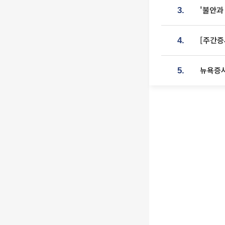
'불안과
3.
[주간증
4.
뉴욕증시
5.