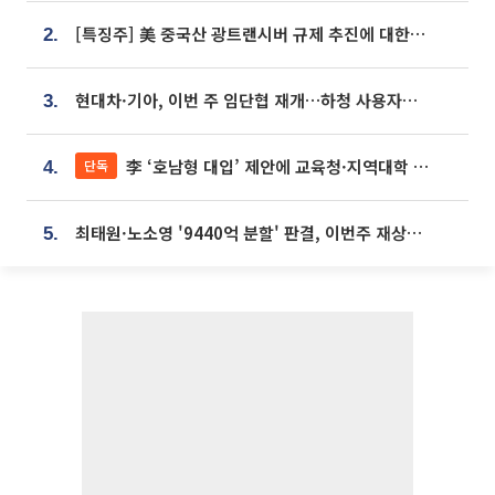
[특징주] 美 중국산 광트랜시버 규제 추진에 대한광통신 등 광통신株 강세
2.
현대차·기아, 이번 주 임단협 재개…하청 사용자성 재심도 ‘변수’
3.
李 ‘호남형 대입’ 제안에 교육청·지역대학 서·논술형 입시 연계 '착수'
단독
4.
최태원·노소영 '9440억 분할' 판결, 이번주 재상고 여부 주목
5.