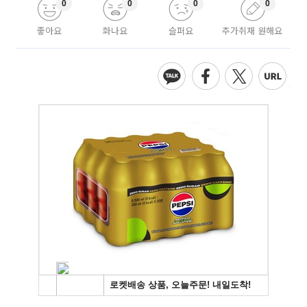
0
0
0
0
좋아요
화나요
슬퍼요
추가취재 원해요