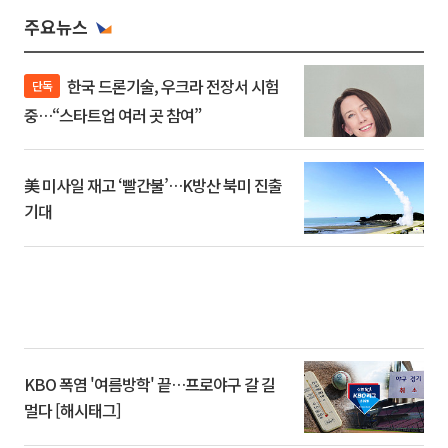
주요뉴스
한국 드론기술, 우크라 전장서 시험
단독
중…“스타트업 여러 곳 참여”
美 미사일 재고 ‘빨간불’…K방산 북미 진출
기대
KBO 폭염 '여름방학' 끝…프로야구 갈 길
멀다 [해시태그]