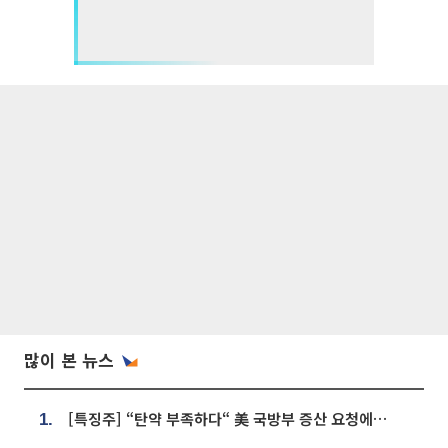
많이 본 뉴스
[특징주] “탄약 부족하다“ 美 국방부 증산 요청에⋯국내 방산주 급등세
1.