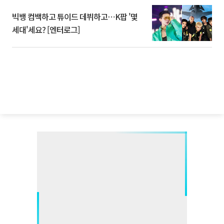
빅뱅 컴백하고 튜이드 데뷔하고⋯K팝 '몇
세대'세요? [엔터로그]