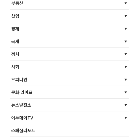
부동산
산업
경제
국제
정치
사회
오피니언
문화·라이프
뉴스발전소
이투데이TV
스페셜리포트