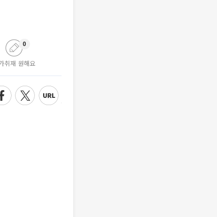
0
가취재 원해요