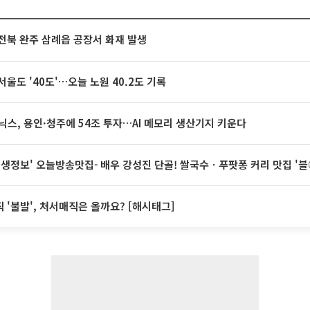
전북 완주 삼례읍 공장서 화재 발생
서울도 '40도'…오늘 노원 40.2도 기록
닉스, 용인·청주에 54조 투자…AI 메모리 생산기지 키운다
 생생정보' 오늘방송맛집- 배우 강성진 단골! 쌀국수ㆍ푸팟퐁 커리 맛집 '
 '불발', 처서매직은 올까요? [해시태그]