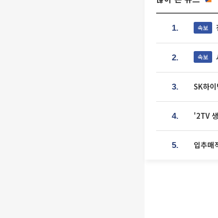
속보
1.
속보
2.
SK하이
3.
'2TV
4.
입추매직
5.