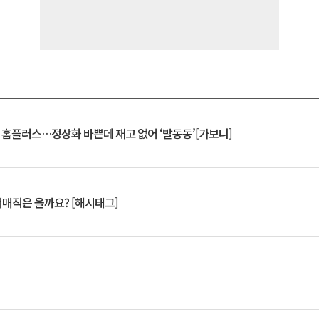
연 홈플러스…정상화 바쁜데 재고 없어 ‘발동동’[가보니]
서매직은 올까요? [해시태그]