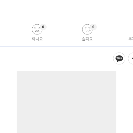
0
0
화나요
슬퍼요
추