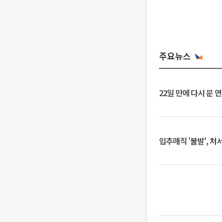
주요뉴스
22일 만에 다시 문 
입추매직 '불발', 처