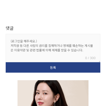
댓글
0 / 300