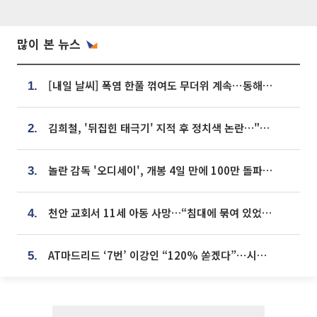
많이 본 뉴스
[내일 날씨] 폭염 한풀 꺾여도 무더위 계속⋯동해안 이틀 연속 비
1.
김희철, '뒤집힌 태극기' 지적 후 정치색 논란…"좌우 떠나 우리나라 국기"
2.
놀란 감독 '오디세이', 개봉 4일 만에 100만 돌파⋯'왕사남' 보다 빠르다
3.
천안 교회서 11세 아동 사망…“침대에 묶여 있었다” 진술 확보
4.
AT마드리드 ‘7번’ 이강인 “120% 쏟겠다”⋯시메오네 감독 “필요한 선수”
5.