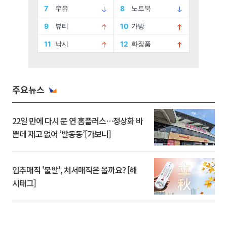
주요뉴스
22일 만에 다시 문 연 홈플러스…정상화 바
쁜데 재고 없어 ‘발동동’[가보니]
입추매직 '불발', 처서매직은 올까요? [해
시태그]