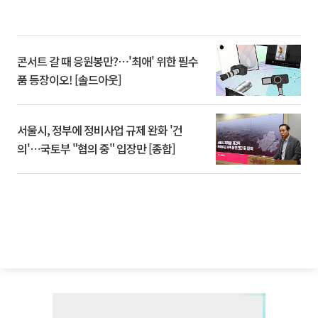
콘서트 갈 때 응원봉만?⋯'최애' 위한 필수
품 등장이오! [솔드아웃]
서울시, 정부에 정비사업 규제 완화 '건
의'⋯국토부 "협의 중" 입장만 [종합]