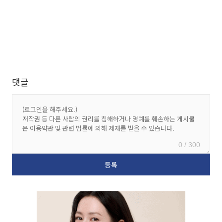
댓글
0 / 300