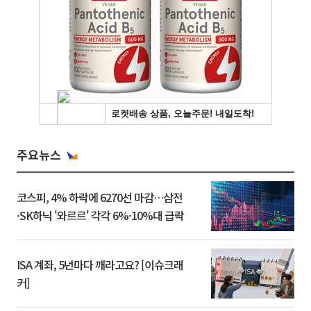
주요뉴스
코스피, 4% 하락에 6270선 마감…삼전
·SK하닉 '와르르' 각각 6%·10%대 급락
ISA 계좌, 5년마다 깨라고요? [이슈크래
커]