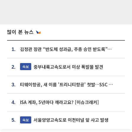
많이 본 뉴스
김정관 장관 “반도체 성과급, 주총 승인 받도록”…상법·자본시장법 개정 시사
1.
중부내륙고속도로서 미상 폭발물 발견
속보
2.
티웨이항공, 새 이름 '트리니티항공' 첫발…SSC 전략 본격화
3.
ISA 계좌, 5년마다 깨라고요? [이슈크래커]
4.
서울양양고속도로 이천터널 앞 사고 발생
속보
5.