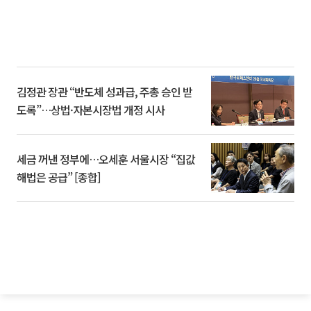
김정관 장관 “반도체 성과급, 주총 승인 받
도록”…상법·자본시장법 개정 시사
세금 꺼낸 정부에…오세훈 서울시장 “집값
해법은 공급” [종합]