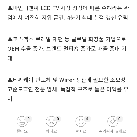
▲파인디앤씨-LCD TV 시장 성장에 따른 수햬라는 관
점에서 여전히 지위 굳건. 4분기 최대 실적 갱신 유력
▲코스맥스-로레알 재팬 등 글로벌 화장품 기업으로
OEM 수출 증가. 브랜드 멀티숍 증가로 매출 증대 기
대
▲티씨케이-반도체 및 Wafer 생산에 필요한 소모성
고순도흑연 전문 업체. 독점적 구조로 높은 이익률 유
지
0
0
0
0
좋아요
화나요
슬퍼요
추가취재 원해요