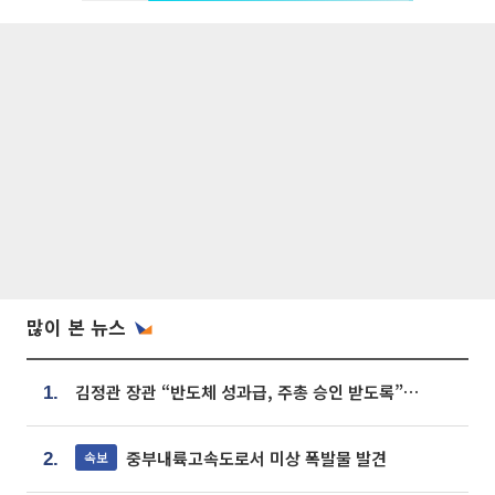
많이 본 뉴스
김정관 장관 “반도체 성과급, 주총 승인 받도록”…상법·자본시장법 개정 시사
1.
중부내륙고속도로서 미상 폭발물 발견
속보
2.