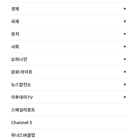
경제
국제
정치
사회
오피니언
문화·라이프
뉴스발전소
이투데이TV
스페셜리포트
Channel 5
위너스IR클럽