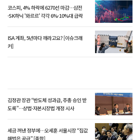
코스피, 4% 하락에 6270선 마감…삼전
·SK하닉 '와르르' 각각 6%·10%대 급락
ISA 계좌, 5년마다 깨라고요? [이슈크래
커]
김정관 장관 “반도체 성과급, 주총 승인 받
도록”…상법·자본시장법 개정 시사
세금 꺼낸 정부에…오세훈 서울시장 “집값
해법은 공급” [종합]