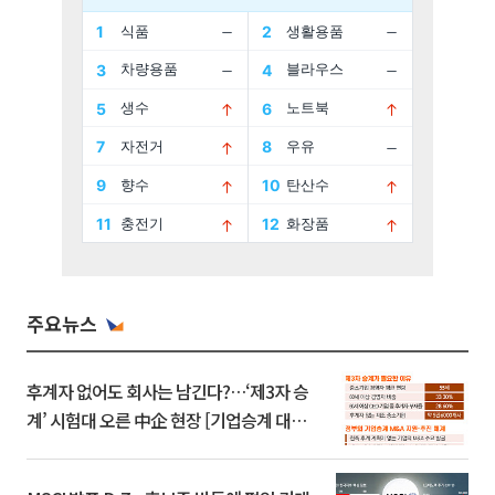
주요뉴스
후계자 없어도 회사는 남긴다?…‘제3자 승
계’ 시험대 오른 中企 현장 [기업승계 대전
환]