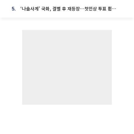
‘나솔사계’ 국화, 결별 후 재등장⋯첫인상 투표 휩쓸고 ‘인기녀’ 등극
5.