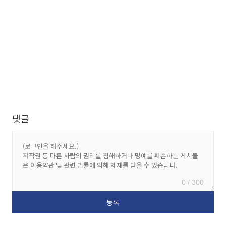
댓글
0 / 300