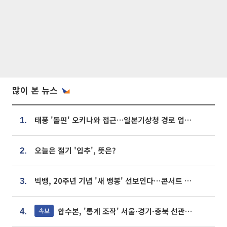
많이 본 뉴스
태풍 '돌핀' 오키나와 접근…일본기상청 경로 업데이트
1.
오늘은 절기 '입추', 뜻은?
2.
빅뱅, 20주년 기념 '새 뱅봉' 선보인다⋯콘서트 앞두고 팝업 개최
3.
합수본, '통계 조작' 서울·경기·충북 선관위 등 추가 압수수색
속보
4.