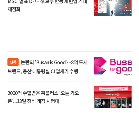
MSCI 발표 D-7…후보주 반등에 편입 기대
재점화
논란의 'Busan is Good'…8억 도시
단독
브랜드, 용산 대통령실 CI 업체가 수행
2000억 수혈받은 홈플러스 ‘오늘 가오
픈’...13일 정식 개장 시험대