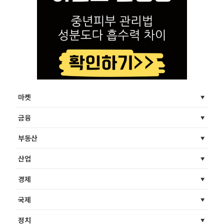
마켓
금융
부동산
산업
경제
국제
정치