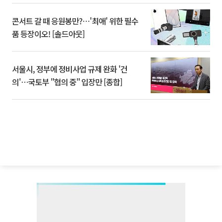
콘서트 갈 때 응원봉만?⋯'최애' 위한 필수
품 등장이오! [솔드아웃]
서울시, 정부에 정비사업 규제 완화 '건
의'⋯국토부 "협의 중" 입장만 [종합]