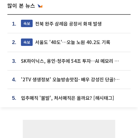
많이 본 뉴스
전북 완주 삼례읍 공장서 화재 발생
속보
1.
서울도 '40도'…오늘 노원 40.2도 기록
속보
2.
SK하이닉스, 용인·청주에 54조 투자…AI 메모리 생산기지 키운다
3.
'2TV 생생정보' 오늘방송맛집- 배우 강성진 단골! 쌀국수ㆍ푸팟퐁 커리 맛집 '블○○○'
4.
입추매직 '불발', 처서매직은 올까요? [해시태그]
5.