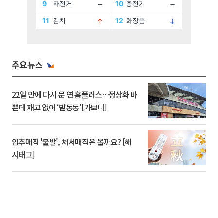
주요뉴스
22일 만에 다시 문 연 홈플러스…정상화 바
쁜데 재고 없어 ‘발동동’[가보니]
입추매직 '불발', 처서매직은 올까요? [해
시태그]