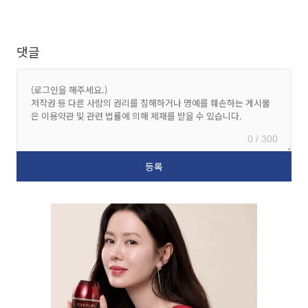
댓글
0 / 300