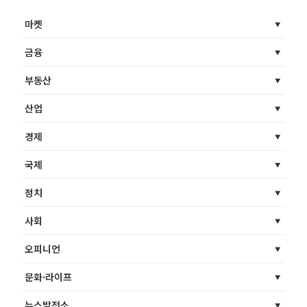
마켓
금융
부동산
산업
경제
국제
정치
사회
오피니언
문화·라이프
뉴스발전소