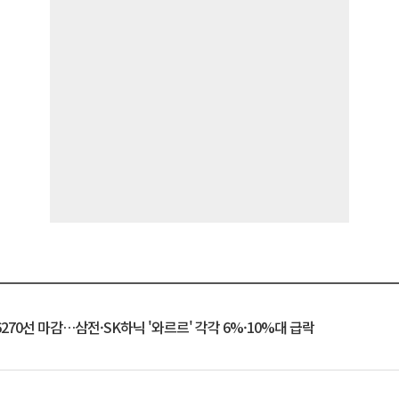
6270선 마감…삼전·SK하닉 '와르르' 각각 6%·10%대 급락