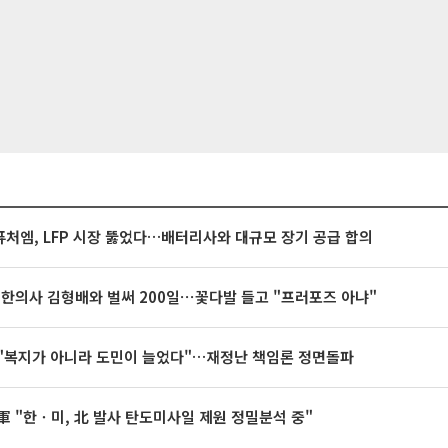
처엠, LFP 시장 뚫었다…배터리사와 대규모 장기 공급 합의
 한의사 김형배와 벌써 200일⋯꽃다발 들고 "프러포즈 아냐"
"복지가 아니라 도민이 늘었다"…재정난 책임론 정면돌파
軍 "한ㆍ미, 北 발사 탄도미사일 제원 정밀분석 중"