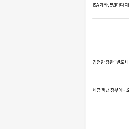
ISA 계좌, 5년마다
김정관 장관 “반도체
세금 꺼낸 정부에…오