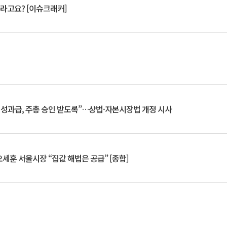
 깨라고요? [이슈크래커]
 성과급, 주총 승인 받도록”…상법·자본시장법 개정 시사
세훈 서울시장 “집값 해법은 공급” [종합]