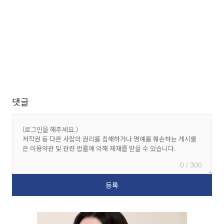
댓글
0 / 300