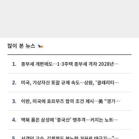
많이 본 뉴스
종부세 개편에도…1·3주택 종부세 격차 2028년부터 확대
1.
미국, 가상자산 포괄 규제 속도…상원, ‘클래리티법’ 9월 절차투표 추진
2.
이란, 미국에 호르무즈 합의 조건 제시…美 “경기 아직 안 끝나” [종합]
3.
맥북 품은 삼성에 ‘중국산’ 맹추격⋯커지는 노트북 OLED 시장
4.
서경덕 교수, 김희철도 분노한 거꾸로 태극기⋯"엉터리는 아냐, 아쉬울 뿐"
5.