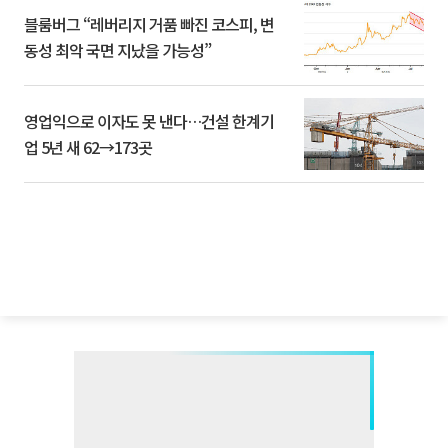
블룸버그 “레버리지 거품 빠진 코스피, 변
동성 최악 국면 지났을 가능성”
영업익으로 이자도 못 낸다…건설 한계기
업 5년 새 62→173곳