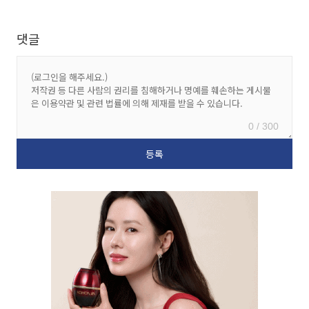
댓글
0 / 300