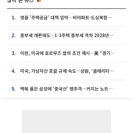
영끌 '주택공급' 대책 임박⋯비아파트·도심복합까지 총동원
1.
종부세 개편에도…1·3주택 종부세 격차 2028년부터 확대
2.
이란, 미국에 호르무즈 합의 조건 제시…美 “경기 아직 안 끝나” [종합]
3.
미국, 가상자산 포괄 규제 속도…상원, ‘클래리티법’ 9월 절차투표 추진
4.
맥북 품은 삼성에 ‘중국산’ 맹추격⋯커지는 노트북 OLED 시장
5.