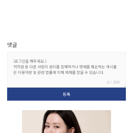
댓글
0 / 300