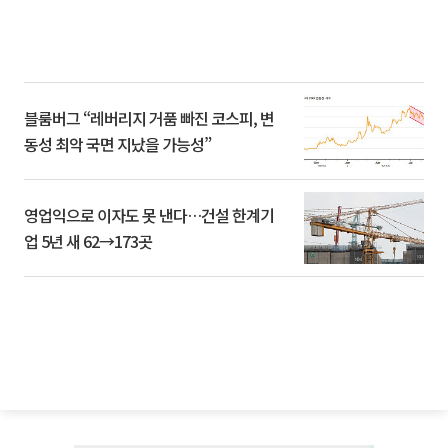
블룸버그 “레버리지 거품 빠진 코스피, 변
동성 최악 국면 지났을 가능성”
영업익으로 이자도 못 낸다…건설 한계기
업 5년 새 62→173곳