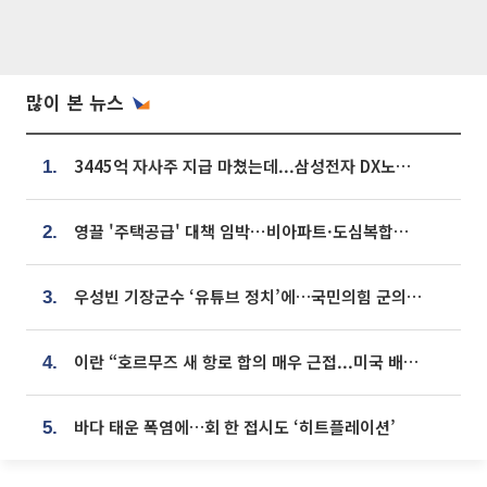
많이 본 뉴스
3445억 자사주 지급 마쳤는데...삼성전자 DX노조, 뒤늦은 '떼쓰기 집회'
1.
영끌 '주택공급' 대책 임박⋯비아파트·도심복합까지 총동원
2.
우성빈 기장군수 ‘유튜브 정치’에…국민의힘 군의원들 집단 반발
3.
이란 “호르무즈 새 항로 합의 매우 근접...미국 배상 먼저”
4.
바다 태운 폭염에…회 한 접시도 ‘히트플레이션’
5.