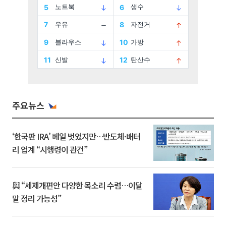
주요뉴스
‘한국판 IRA’ 베일 벗었지만…반도체·배터
리 업계 “시행령이 관건”
與 “세제개편안 다양한 목소리 수렴…이달
말 정리 가능성”