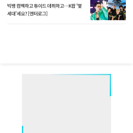
빅뱅 컴백하고 튜이드 데뷔하고⋯K팝 '몇
세대'세요? [엔터로그]