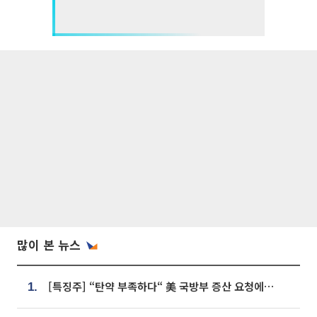
많이 본 뉴스
[특징주] “탄약 부족하다“ 美 국방부 증산 요청에⋯국내 방산주 급등세
1.