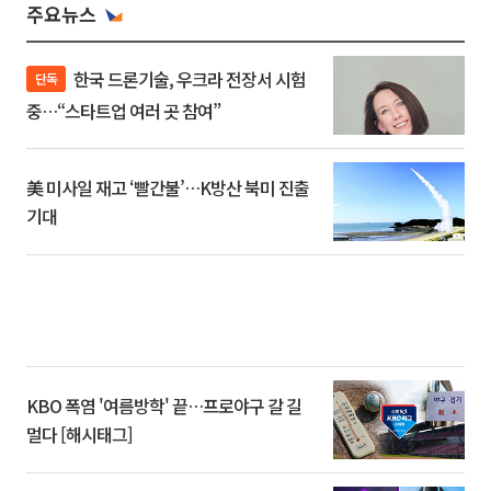
주요뉴스
한국 드론기술, 우크라 전장서 시험
단독
중…“스타트업 여러 곳 참여”
美 미사일 재고 ‘빨간불’…K방산 북미 진출
기대
KBO 폭염 '여름방학' 끝…프로야구 갈 길
멀다 [해시태그]