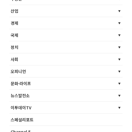
산업
경제
국제
정치
사회
오피니언
문화·라이프
뉴스발전소
이투데이TV
스페셜리포트
Channel 5