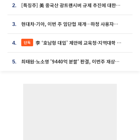
[특징주] 美 중국산 광트랜시버 규제 추진에 대한광통신 등 광통신株 강세
2.
현대차·기아, 이번 주 임단협 재개…하청 사용자성 재심도 ‘변수’
3.
李 ‘호남형 대입’ 제안에 교육청·지역대학 서·논술형 입시 연계 '착수'
단독
4.
최태원·노소영 '9440억 분할' 판결, 이번주 재상고 여부 주목
5.