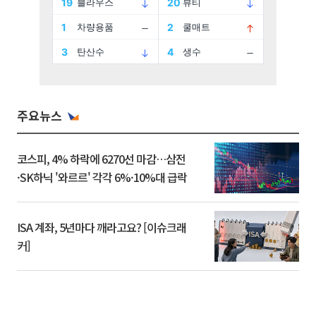
주요뉴스
코스피, 4% 하락에 6270선 마감…삼전
·SK하닉 '와르르' 각각 6%·10%대 급락
ISA 계좌, 5년마다 깨라고요? [이슈크래
커]