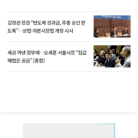
김정관 장관 “반도체 성과급, 주총 승인 받
도록”…상법·자본시장법 개정 시사
세금 꺼낸 정부에…오세훈 서울시장 “집값
해법은 공급” [종합]