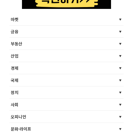
마켓
금융
부동산
산업
경제
국제
정치
사회
오피니언
문화·라이프