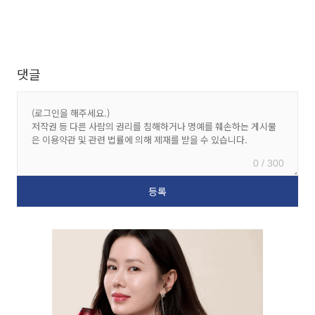
댓글
0 / 300