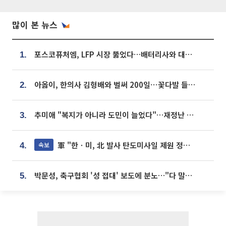
많이 본 뉴스
포스코퓨처엠, LFP 시장 뚫었다…배터리사와 대규모 장기 공급 합의
1.
아옳이, 한의사 김형배와 벌써 200일⋯꽃다발 들고 "프러포즈 아냐"
2.
추미애 "복지가 아니라 도민이 늘었다"…재정난 책임론 정면돌파
3.
軍 "한ㆍ미, 北 발사 탄도미사일 제원 정밀분석 중"
속보
4.
박문성, 축구협회 '성 접대' 보도에 분노…"다 말아먹으려고 작정했나"
5.