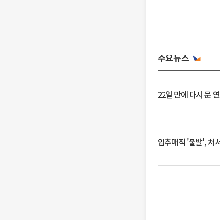
주요뉴스
22일 만에 다시 문 
입추매직 '불발', 처