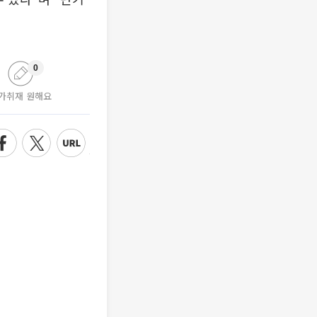
0
가취재 원해요