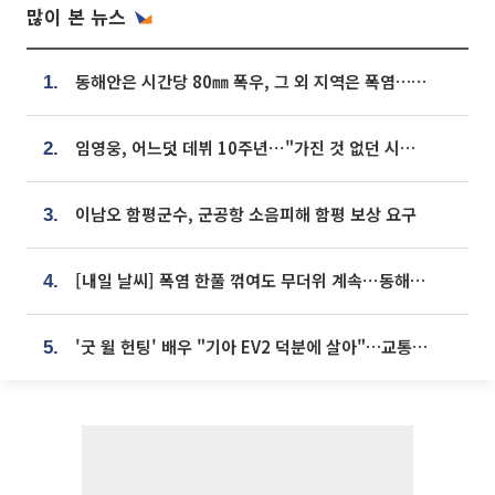
많이 본 뉴스
동해안은 시간당 80㎜ 폭우, 그 외 지역은 폭염…‘극과 극 날씨’
1.
임영웅, 어느덧 데뷔 10주년⋯"가진 것 없던 시절, 내 앞엔 20명의 팬뿐"
2.
이남오 함평군수, 군공항 소음피해 함평 보상 요구
3.
[내일 날씨] 폭염 한풀 꺾여도 무더위 계속⋯동해안 이틀 연속 비
4.
'굿 윌 헌팅' 배우 "기아 EV2 덕분에 살아"…교통사고 후 안전성 극찬
5.