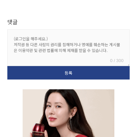
댓글
0 / 300