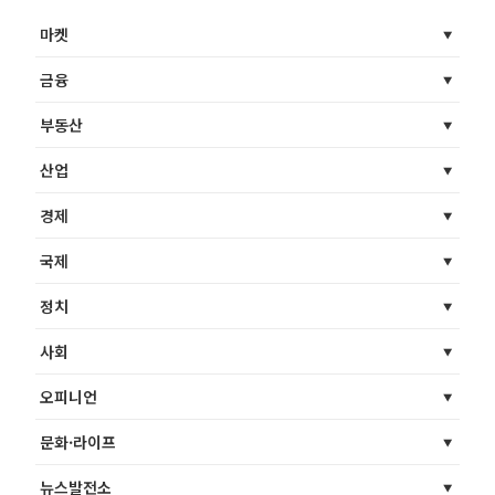
마켓
금융
부동산
산업
경제
국제
정치
사회
오피니언
문화·라이프
뉴스발전소