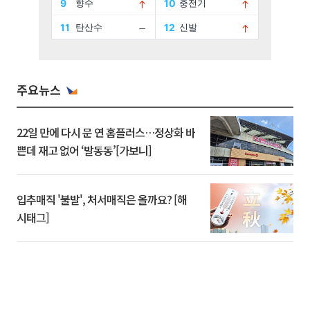
주요뉴스
22일 만에 다시 문 연 홈플러스…정상화 바
쁜데 재고 없어 ‘발동동’[가보니]
입추매직 '불발', 처서매직은 올까요? [해
시태그]