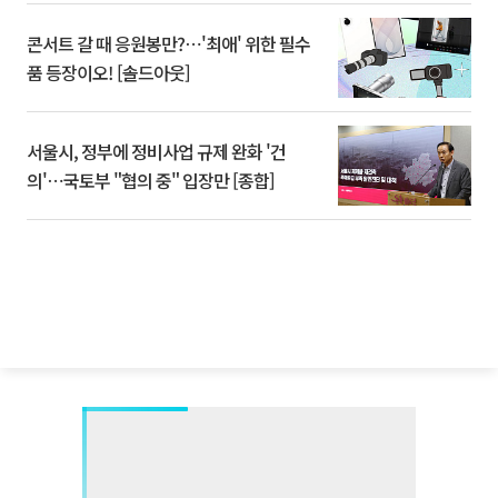
콘서트 갈 때 응원봉만?⋯'최애' 위한 필수
품 등장이오! [솔드아웃]
서울시, 정부에 정비사업 규제 완화 '건
의'⋯국토부 "협의 중" 입장만 [종합]