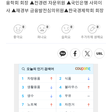
융학회 회장 ▲전경련 자문위원 ▲국민은행 사외이
사 ▲재경부 금융발전심의위원▲한국경제학회 회장
0
0
0
0
좋아요
화나요
슬퍼요
추가취재 원해요