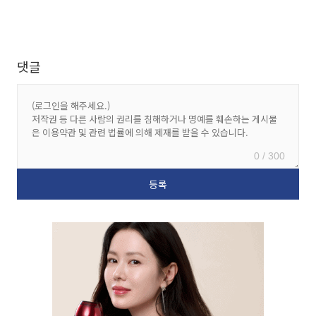
댓글
0 / 300