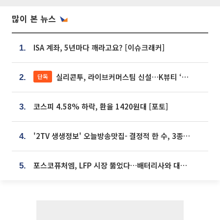
많이 본 뉴스
ISA 계좌, 5년마다 깨라고요? [이슈크래커]
1.
실리콘투, 라이브커머스팀 신설…K뷰티 ‘글로벌 판매망’ 확대[K뷰티 라방戰]
단독
2.
코스피 4.58% 하락, 환율 1420원대 [포토]
3.
'2TV 생생정보' 오늘방송맛집- 결정적 한 수, 3종 메밀면! 메밀 소바 맛집 '의○○○○'
4.
포스코퓨처엠, LFP 시장 뚫었다…배터리사와 대규모 장기 공급 합의
5.