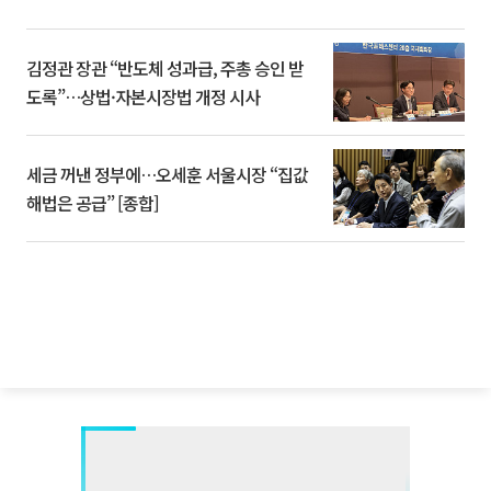
김정관 장관 “반도체 성과급, 주총 승인 받
도록”…상법·자본시장법 개정 시사
세금 꺼낸 정부에…오세훈 서울시장 “집값
해법은 공급” [종합]