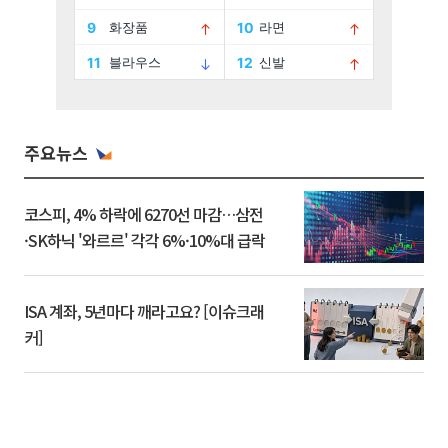
주요뉴스
코스피, 4% 하락에 6270선 마감…삼전
·SK하닉 '와르르' 각각 6%·10%대 급락
ISA 계좌, 5년마다 깨라고요? [이슈크래
커]